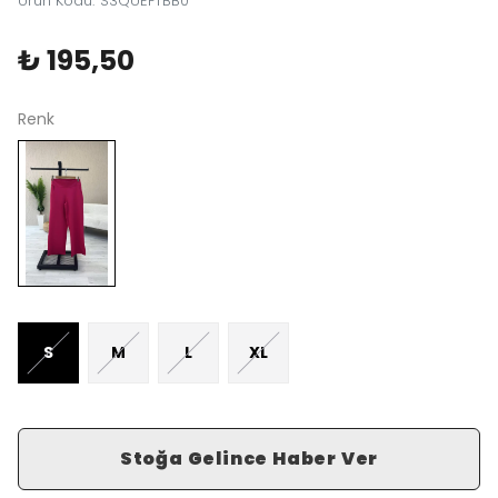
Ürün Kodu
:
S3QUEFTBB0
₺ 195,50
Renk
S
M
L
XL
Stoğa Gelince Haber Ver