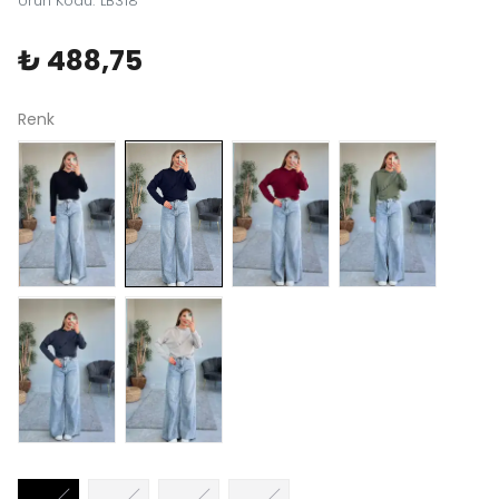
Ürün Kodu
:
LB318
₺ 488,75
Renk