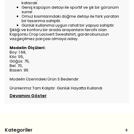
katacak.
Geniş kapüşon detayı ile sportif ve şık bir görünüm
sunar.
Omuz kısımlarındaki düğme detayı ile fark yaratan
bir tasarıma sahiptir.
Günlük kullanıma uygun rahat bir yapıya sahiptir.
Şıklığı ve konforu bir arada arayanların tercihi olan
Kapşonlu Crop Lacivert Sweatshirt, gardırobunuzun
vazgeçilmez parçası olmaya aday.
Modelin Ölçüleri:
Boy: 1.68,
Kilo: 55,
Göğüs: 75,
Bel: 70,
Basen: 95
Modelin Üzerindeki Ürün S Bedendir.
Ürünlerimiz Tam Kalıptır. Günlük Hayatta Kullandı
Devamını Göster
Kategoriler