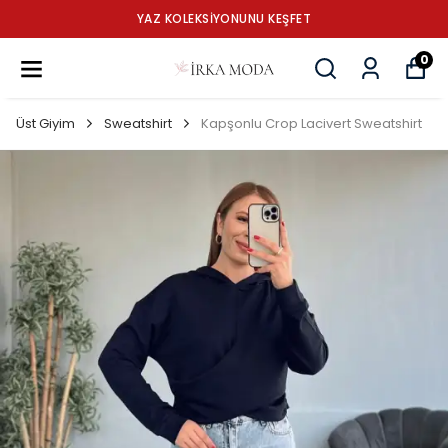
YAZ KOLEKSİYONUNU KEŞFET
0
Üst Giyim
Sweatshirt
Kapşonlu Crop Lacivert Sweatshirt