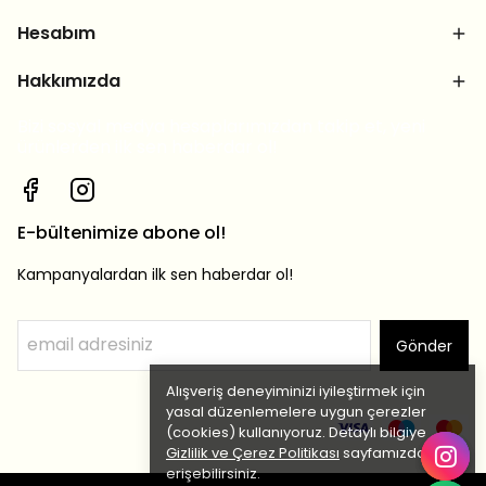
Hesabım
Hakkımızda
Bizi sosyal medya hesaplarımızdan takip et, yeni
ürünlerden ilk sen haberdar ol!
E-bültenimize abone ol!
Kampanyalardan ilk sen haberdar ol!
Gönder
Alışveriş deneyiminizi iyileştirmek için
yasal düzenlemelere uygun çerezler
(cookies) kullanıyoruz. Detaylı bilgiye
Gizlilik ve Çerez Politikası
sayfamızdan
erişebilirsiniz.