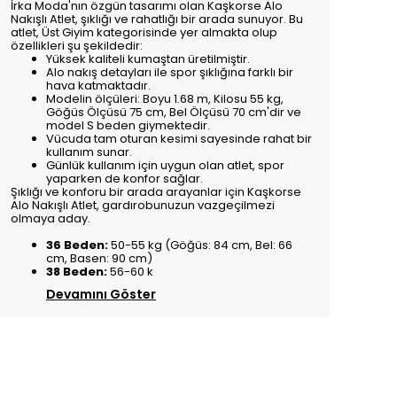
İrka Moda'nın özgün tasarımı olan Kaşkorse Alo
Nakışlı Atlet, şıklığı ve rahatlığı bir arada sunuyor. Bu
atlet, Üst Giyim kategorisinde yer almakta olup
özellikleri şu şekildedir:
Yüksek kaliteli kumaştan üretilmiştir.
Alo nakış detayları ile spor şıklığına farklı bir
hava katmaktadır.
Modelin ölçüleri: Boyu 1.68 m, Kilosu 55 kg,
Göğüs Ölçüsü 75 cm, Bel Ölçüsü 70 cm'dir ve
model S beden giymektedir.
Vücuda tam oturan kesimi sayesinde rahat bir
kullanım sunar.
Günlük kullanım için uygun olan atlet, spor
yaparken de konfor sağlar.
Şıklığı ve konforu bir arada arayanlar için Kaşkorse
Alo Nakışlı Atlet, gardırobunuzun vazgeçilmezi
olmaya aday.
36 Beden:
50-55 kg (Göğüs: 84 cm, Bel: 66
cm, Basen: 90 cm)
38 Beden:
56-60 k
Devamını Göster