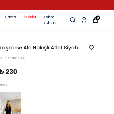
Çanta
İNDİRİM
Takım
0
İndirimi
Kaşkorse Alo Nakışlı Atlet Siyah
Ürün Kodu
:
Y144
₺ 230
Renk