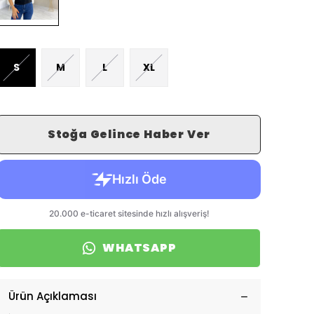
S
M
L
XL
Stoğa Gelince Haber Ver
WHATSAPP
Ürün Açıklaması