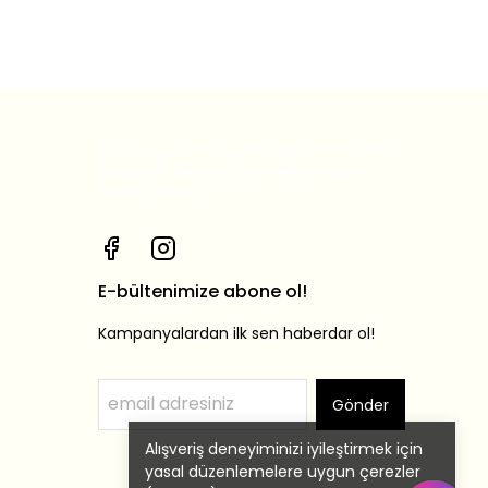
Bizi sosyal medya hesaplarımızdan
takip et, yeni ürünlerden ilk sen
haberdar ol!
E-bültenimize abone ol!
Kampanyalardan ilk sen haberdar ol!
Gönder
Alışveriş deneyiminizi iyileştirmek için
yasal düzenlemelere uygun çerezler