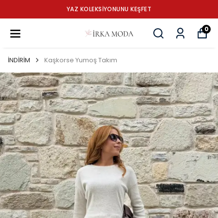
YAZ KOLEKSİYONUNU KEŞFET
0
İNDİRİM
Kaşkorse Yumoş Takım