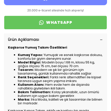
WHATSAPP
Ürün Açıklaması
Kaşkorse Yumoş Takım Özellikleri
Kumaş Yapısı:
Yumuşak ve esnek kaşkorse dokusu,
konforlu bir giyim deneyimi sunar.
Model Bilgisi:
Modelin boyu 1.68 m, kilosu 55 kg,
göğüs ölçüsü 75 cm, bel ölçüsü 70 cm.
Tasarım:
Modern ve şık bir görünüm için
tasarlanmış, günlük kullanımda rahatlık sağlar.
Renk Seçenekleri:
Farklı renk alternatifleri ile kişisel
tarzınıza uygun seçim yapma imkanı.
Kullanım Alanı:
Hem evde hem de dışarıda
rahatlıkla giyilebilen ikili takım.
Bakım Talimatları:
Kolay yıkanabilir, uzun ömürlü
kullanım için uygun bakım gerektirir.
Marka:
İrka Moda, kaliteli ve şık tasarımları ile bilinen
bir markadır.
Kaşkorse Yumoş Takım, şıklığı ve konforu bir arada