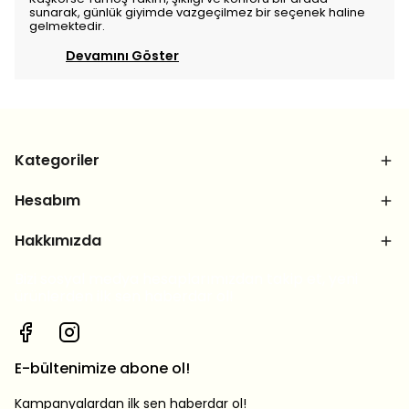
sunarak, günlük giyimde vazgeçilmez bir seçenek haline
gelmektedir.
Devamını Göster
Kategoriler
Hesabım
Hakkımızda
Bizi sosyal medya hesaplarımızdan takip et, yeni
ürünlerden ilk sen haberdar ol!
E-bültenimize abone ol!
Kampanyalardan ilk sen haberdar ol!