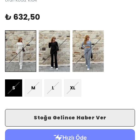
Ürün Kodu
:
K164
₺ 632,50
S
M
L
XL
Stoğa Gelince Haber Ver