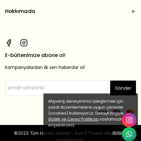
Hakkımızda
Bizi sosyal medya hesaplarımızdan takip et, yeni
ürünlerden ilk sen haberdar ol!
E-bültenimize abone ol!
Kampanyalardan ilk sen haberdar ol!
Gönder
Alışveriş deneyiminizi iyileştirmek için
yasal düzenlemelere uygun çerezler
(cookies) kullanıyoruz. Detaylı bilgiye
Gizlilik ve Çerez Politikası
sayfamızdan
erişebilirsiniz.
Anladım
©2023 Tüm Hakları Saklıdır - ikas E-Ticaret Altyapısı ile
Hazırlanmıştır.