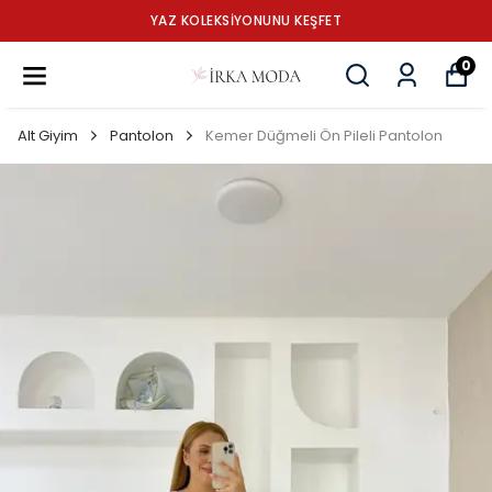
YAZ KOLEKSİYONUNU KEŞFET
0
Alt Giyim
Pantolon
Kemer Düğmeli Ön Pileli Pantolon