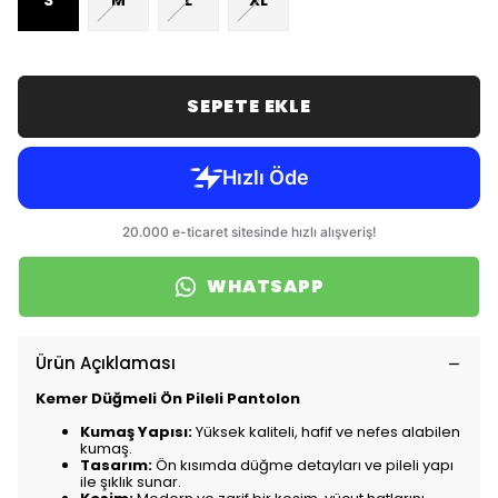
S
M
L
XL
SEPETE EKLE
WHATSAPP
Ürün Açıklaması
Kemer Düğmeli Ön Pileli Pantolon
Kumaş Yapısı:
Yüksek kaliteli, hafif ve nefes alabilen
kumaş.
Tasarım:
Ön kısımda düğme detayları ve pileli yapı
ile şıklık sunar.