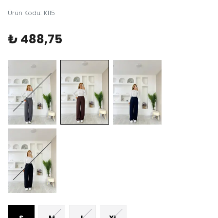
Ürün Kodu
:
K115
₺ 488,75