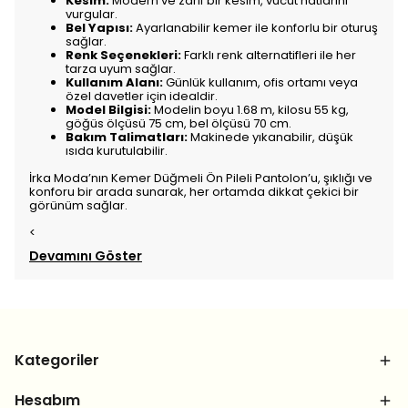
Kesim:
Modern ve zarif bir kesim, vücut hatlarını
vurgular.
Bel Yapısı:
Ayarlanabilir kemer ile konforlu bir oturuş
sağlar.
Renk Seçenekleri:
Farklı renk alternatifleri ile her
tarza uyum sağlar.
Kullanım Alanı:
Günlük kullanım, ofis ortamı veya
özel davetler için idealdir.
Model Bilgisi:
Modelin boyu 1.68 m, kilosu 55 kg,
göğüs ölçüsü 75 cm, bel ölçüsü 70 cm.
Bakım Talimatları:
Makinede yıkanabilir, düşük
ısıda kurutulabilir.
İrka Moda’nın Kemer Düğmeli Ön Pileli Pantolon’u, şıklığı ve
konforu bir arada sunarak, her ortamda dikkat çekici bir
görünüm sağlar.
<
Devamını Göster
Kategoriler
Hesabım