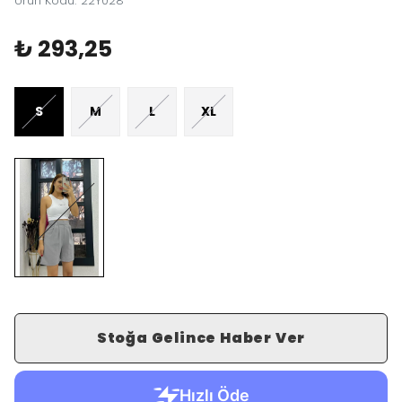
Ürün Kodu
:
22Y028
₺ 293,25
S
M
L
XL
Stoğa Gelince Haber Ver