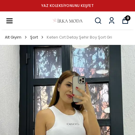
YAZ KOLEKSİYONUNU KEŞFET
0
Alt Giyim
Şort
Keten Cırt Detay Şehir Boy Şort Gri