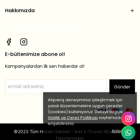
Hakkımızda
Bizi sosyal medya hesaplarımızdan takip et, yeni
ürünlerden ilk sen haberdar ol!
E-bültenimize abone ol!
Kampanyalardan ilk sen haberdar ol!
Gönder
Alışveriş deneyiminizi iyileştirmek için
yasal düzenlemelere uygun çerezler
(cookies) kullanıyoruz. Detaylı bilgiye
Gizlilik ve Çerez Politikası
sayfamızdan
erişebilirsiniz.
Anladım
©2023 Tüm Hakları Saklıdır - ikas E-Ticaret Altyapısı ile
Hazırlanmıştır.