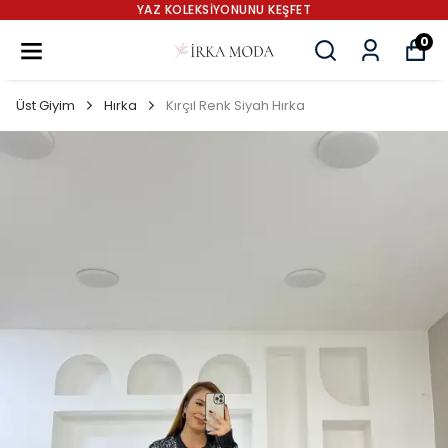
YAZ KOLEKSİYONUNU KEŞFET
0
Üst Giyim
Hırka
Kırçıl Renk Siyah Hırka