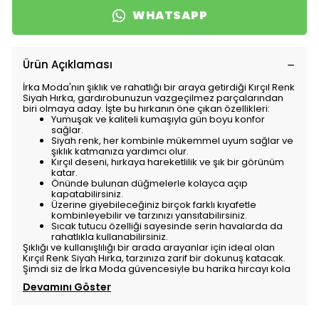
WHATSAPP
Ürün Açıklaması
İrka Moda'nın şıklık ve rahatlığı bir araya getirdiği Kırçıl Renk
Siyah Hırka, gardırobunuzun vazgeçilmez parçalarından
biri olmaya aday. İşte bu hırkanın öne çıkan özellikleri:
Yumuşak ve kaliteli kumaşıyla gün boyu konfor
sağlar.
Siyah renk, her kombinle mükemmel uyum sağlar ve
şıklık katmanıza yardımcı olur.
Kırçıl deseni, hırkaya hareketlilik ve şık bir görünüm
katar.
Önünde bulunan düğmelerle kolayca açıp
kapatabilirsiniz.
Üzerine giyebileceğiniz birçok farklı kıyafetle
kombinleyebilir ve tarzınızı yansıtabilirsiniz.
Sıcak tutucu özelliği sayesinde serin havalarda da
rahatlıkla kullanabilirsiniz.
Şıklığı ve kullanışlılığı bir arada arayanlar için ideal olan
Kırçıl Renk Siyah Hırka, tarzınıza zarif bir dokunuş katacak.
Şimdi siz de İrka Moda güvencesiyle bu harika hırcayı kola
Devamını Göster