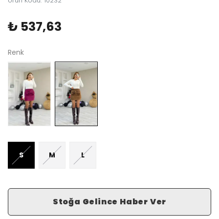
Ürün Kodu
:
10232
₺ 537,63
Renk
S
M
L
Stoğa Gelince Haber Ver