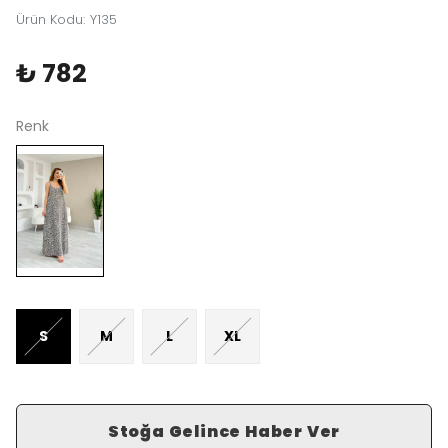
Ürün Kodu
:
Y135
₺ 782
Renk
S
M
L
XL
Stoğa Gelince Haber Ver