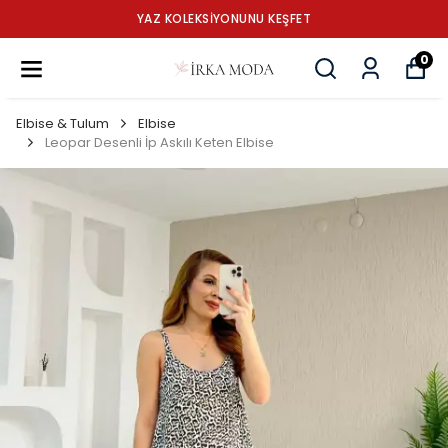
YAZ KOLEKSİYONUNU KEŞFET
0
Elbise & Tulum
Elbise
Leopar Desenli İp Askılı Keten Elbise