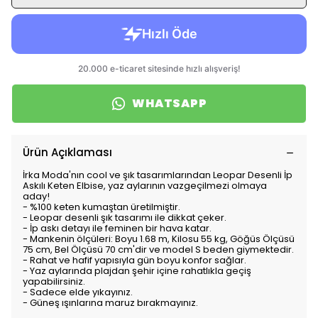
WHATSAPP
Ürün Açıklaması
İrka Moda'nın cool ve şık tasarımlarından Leopar Desenli İp
Askılı Keten Elbise, yaz aylarının vazgeçilmezi olmaya
aday!
- %100 keten kumaştan üretilmiştir.
- Leopar desenli şık tasarımı ile dikkat çeker.
- İp askı detayı ile feminen bir hava katar.
- Mankenin ölçüleri: Boyu 1.68 m, Kilosu 55 kg, Göğüs Ölçüsü
75 cm, Bel Ölçüsü 70 cm'dir ve model S beden giymektedir.
- Rahat ve hafif yapısıyla gün boyu konfor sağlar.
- Yaz aylarında plajdan şehir içine rahatlıkla geçiş
yapabilirsiniz.
- Sadece elde yıkayınız.
- Güneş ışınlarına maruz bırakmayınız.