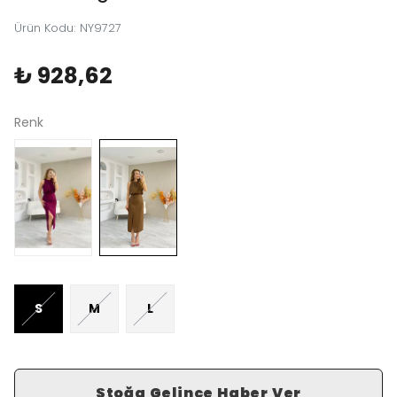
Ürün Kodu
:
NY9727
₺ 928,62
Renk
S
M
L
Stoğa Gelince Haber Ver