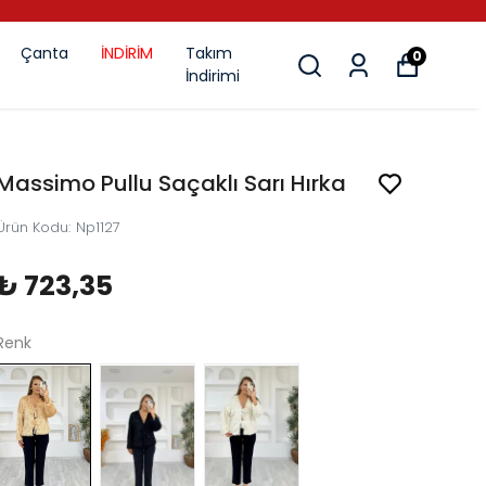
Çanta
İNDİRİM
Takım
0
İndirimi
Massimo Pullu Saçaklı Sarı Hırka
Ürün Kodu
:
Np1127
₺ 723,35
Renk