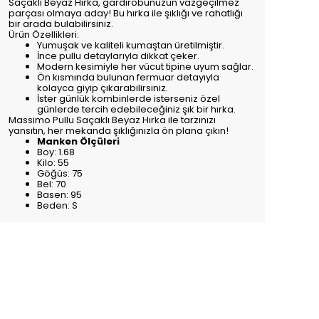
Saçaklı Beyaz Hırka, gardırobunuzun vazgeçilmez
parçası olmaya aday! Bu hırka ile şıklığı ve rahatlığı
bir arada bulabilirsiniz.
Ürün Özellikleri:
Yumuşak ve kaliteli kumaştan üretilmiştir.
İnce pullu detaylarıyla dikkat çeker.
Modern kesimiyle her vücut tipine uyum sağlar.
Ön kısmında bulunan fermuar detayıyla
kolayca giyip çıkarabilirsiniz.
İster günlük kombinlerde isterseniz özel
günlerde tercih edebileceğiniz şık bir hırka.
Massimo Pullu Saçaklı Beyaz Hırka ile tarzınızı
yansıtın, her mekanda şıklığınızla ön plana çıkın!
Manken Ölçüleri
Boy: 1.68
Kilo: 55
Göğüs: 75
Bel: 70
Basen: 95
Beden: S