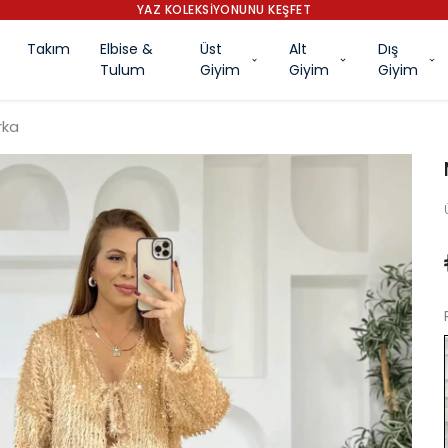
YAZ KOLEKSİYONUNU KEŞFET
Takım
Elbise &
Üst
Alt
Dış
Tulum
Giyim
Giyim
Giyim
rka