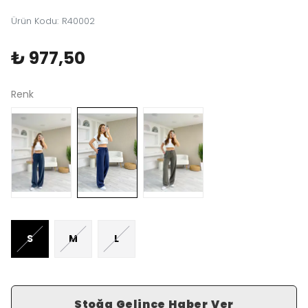
Ürün Kodu
:
R40002
₺ 977,50
Renk
S
M
L
Stoğa Gelince Haber Ver