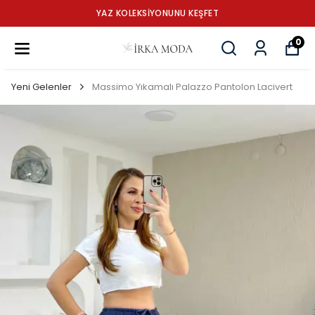
YAZ KOLEKSİYONUNU KEŞFET
0
Yeni Gelenler
Massimo Yıkamalı Palazzo Pantolon Lacivert