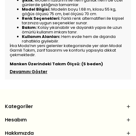
Şıklık:
Modern tasarımı ile hem günlük hem de özel
günlerde şıklığınızı tamamlar.
Model Bilgisi:
Modelin boyu 1.68 m, kilosu 55 kg,
göğüs ölçüsü 75 cm, bel ölçüsü 70 cm.
Renk Seçenekleri:
Farklı renk alternatifleri ile kişisel
tarzınıza uygun seçenekler sunar.
Bakım:
Kolay yıkanabilir ve dayanıklı yapısı ile uzun
ömürlü kullanım imkanı tanır.
Kullanım Alanları:
Hem evde hem de dışarıda
rahatlıkla giyilebilir.
İrka Moda’nın yeni gelenler kategorisinde yer alan Modal
Garnili Takım, zarif tasarımı ve konforlu yapısıyla dikkat
çekmektedir.
Manken Üzerindeki Takım Ölçsü: (S beden)
Devamını Göster
Kategoriler
Hesabım
Hakkımızda