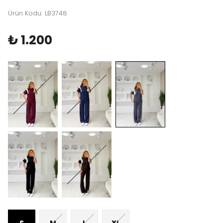
Ürün Kodu
:
LB3748
₺ 1.200