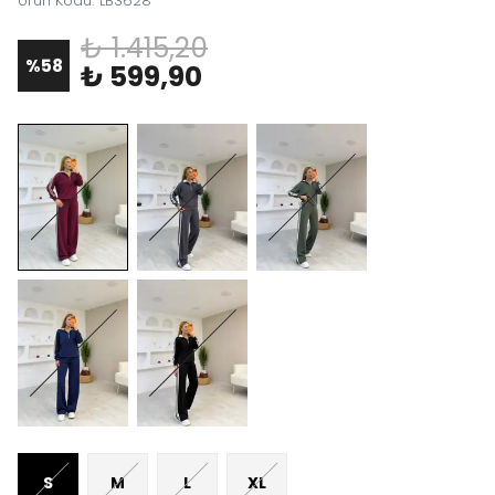
Ürün Kodu
:
LB3628
₺ 1.415,20
%
58
₺ 599,90
S
M
L
XL