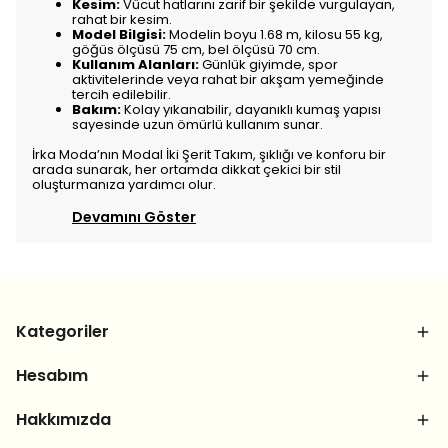
Kesim:
Vücut hatlarını zarif bir şekilde vurgulayan,
rahat bir kesim.
Model Bilgisi:
Modelin boyu 1.68 m, kilosu 55 kg,
göğüs ölçüsü 75 cm, bel ölçüsü 70 cm.
Kullanım Alanları:
Günlük giyimde, spor
aktivitelerinde veya rahat bir akşam yemeğinde
tercih edilebilir.
Bakım:
Kolay yıkanabilir, dayanıklı kumaş yapısı
sayesinde uzun ömürlü kullanım sunar.
İrka Moda’nın Modal İki Şerit Takım, şıklığı ve konforu bir
arada sunarak, her ortamda dikkat çekici bir stil
oluşturmanıza yardımcı olur.
Devamını Göster
Kategoriler
Hesabım
Hakkımızda