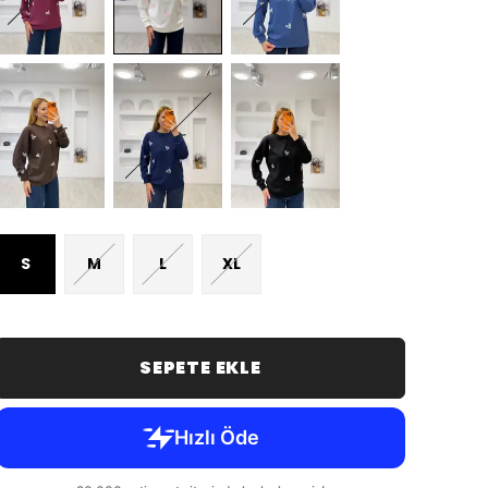
S
M
L
XL
SEPETE EKLE