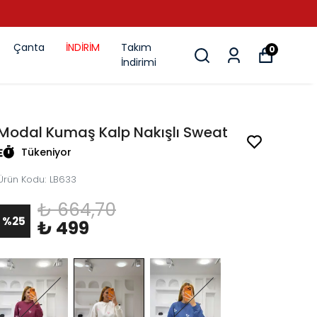
Çanta
İNDİRİM
Takım
0
İndirimi
Modal Kumaş Kalp Nakışlı Sweat
Tükeniyor
Ürün Kodu
:
LB633
₺ 664,70
%
25
₺ 499