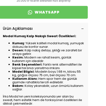
WHATSAPP
Ürün Açıklaması
Modal Kumaş Kalp Nakışlı Sweat Özellikleri:
Kumaş:
Yüksek kaliteli modal kumaş, yumuşak
dokusu ile konfor sunar.
Desen:
Kalp nakış detayı, şıklığı ve zarafeti bir
araya getirir.
Kesim:
Modern ve rahat kesim, günlük
kullanım için idealdir.
Renk Seçenekleri:
Farklı renk alternatifleri ile
kişisel tarzınızı yansıtma imkanı.
Model Bilgisi:
Modelin boyu 1.68 m, kilosu 55
kg, göğüs ölçüsü 75 cm, bel ölçüsü 70 cm.
Kullanım Alanı:
Hem spor hem de günlük
giyimde rahatlıkla tercih edilebilir.
Bakım:
Kolay yıkanabilir, uzun ömürlü kullanım
sağlar.
İrka Moda’nın yeni koleksiyonunda yer alan bu
sweat, hem estetik hem de fonksiyonel özellikleri ile
dikkat çekmektedir.