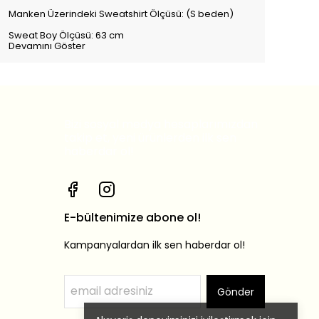
Manken Üzerindeki Sweatshirt Ölçüsü: (S beden)
Sweat Boy Ölçüsü: 63 cm
Devamını Göster
Bizi sosyal medya hesaplarımızdan
takip et, yeni ürünlerden ilk sen
haberdar ol!
E-bültenimize abone ol!
Kampanyalardan ilk sen haberdar ol!
Gönder