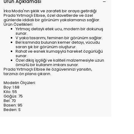
Ürün Açıklaması
İrka Moda'nın şıklık ve zarafeti bir araya getirdiği
Prada Yırtmaçlı Elbise, özel davetlerde ve özel
günlerde iddialı bir görünüm yakalamanızı sağlar.
Ürün Özellikleri:
Yırtmaç detaylı etek ucu, modern bir dokunuş
sunar.
V yaka tasarımı, feminen bir görünüm sağlar.
Bel kısmında bulunan kemer detayı, vücudu
saran şık bir görünüm oluşturur.
Rahat ve esnek kumaşıyla hareket özgürlüğü
sunar.
Özel dikiş işçiliği ve kaliteli malzemesiyle uzun
ömürlü bir kullanım imkanı sunar.
Prada Yırtmaçlı Elbise ile özgüveninizi yansıtın,
tarzınızı ön plana çıkarın.
Modelin Ölçüleri:
Boy: 1.68
Kilo: 55
Göğüs: 75
Bel: 70
Basen: 95
Beden: S