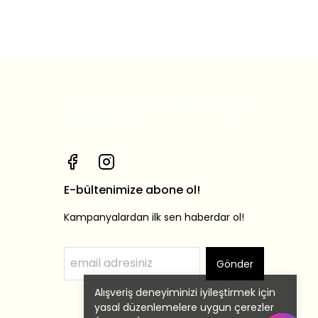
Bizi sosyal medya hesaplarımızdan
takip et, yeni ürünlerden ilk sen
haberdar ol!
E-bültenimize abone ol!
Kampanyalardan ilk sen haberdar ol!
Gönder
Alışveriş deneyiminizi iyileştirmek için
yasal düzenlemelere uygun çerezler