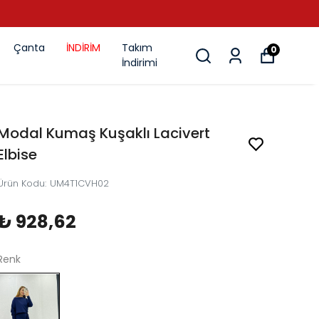
Çanta
İNDİRİM
Takım
0
İndirimi
Modal Kumaş Kuşaklı Lacivert
Elbise
Ürün Kodu
:
UM4T1CVH02
₺ 928,62
Renk