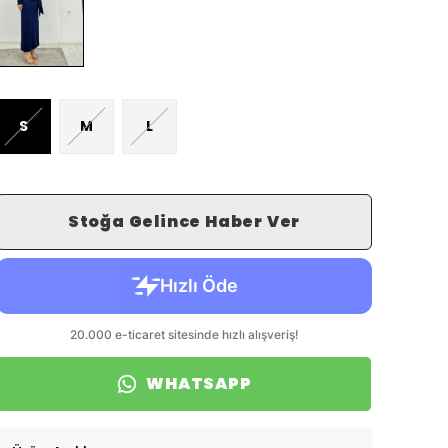
S
M
L
Stoğa Gelince Haber Ver
WHATSAPP