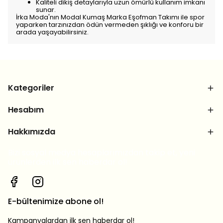
Kaliteli dikiş detaylarıyla uzun ömürlü kullanım imkanı
sunar.
İrka Moda'nın Modal Kumaş Marka Eşofman Takımı ile spor
yaparken tarzınızdan ödün vermeden şıklığı ve konforu bir
arada yaşayabilirsiniz.
Kategoriler
Hesabım
Hakkımızda
Bizi sosyal medya hesaplarımızdan takip et, yeni
ürünlerden ilk sen haberdar ol!
E-bültenimize abone ol!
Kampanyalardan ilk sen haberdar ol!