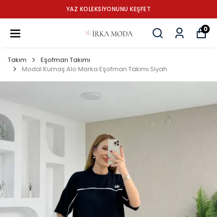
YAZ KOLEKSİYONUNU KEŞFET
0
Takım
Eşofman Takımı
Modal Kumaş Alo Marka Eşofman Takımı Siyah