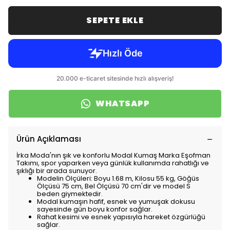
SEPETE EKLE
WHATSAPP
Ürün Açıklaması
İrka Moda'nın şık ve konforlu Modal Kumaş Marka Eşofman
Takımı, spor yaparken veya günlük kullanımda rahatlığı ve
şıklığı bir arada sunuyor.
Modelin Ölçüleri: Boyu 1.68 m, Kilosu 55 kg, Göğüs
Ölçüsü 75 cm, Bel Ölçüsü 70 cm'dir ve model S
beden giymektedir.
Modal kumaşın hafif, esnek ve yumuşak dokusu
sayesinde gün boyu konfor sağlar.
Rahat kesimi ve esnek yapısıyla hareket özgürlüğü
sağlar.