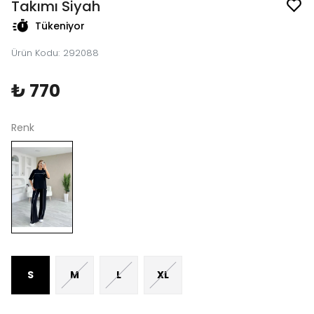
Takımı Siyah
Tükeniyor
Ürün Kodu
:
292088
₺ 770
Renk
S
M
L
XL