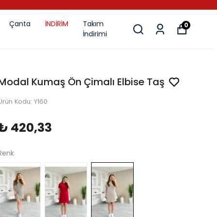
Çanta
İNDİRİM
Takım
0
İndirimi
Modal Kumaş Ön Çimalı Elbise Taş
Ürün Kodu
:
Y160
₺ 420,33
Renk