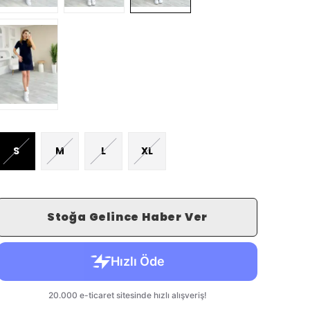
S
M
L
XL
Stoğa Gelince Haber Ver