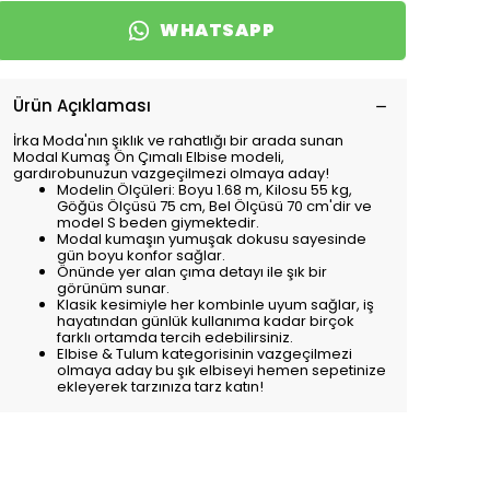
WHATSAPP
Ürün Açıklaması
İrka Moda'nın şıklık ve rahatlığı bir arada sunan
Modal Kumaş Ön Çımalı Elbise modeli,
gardırobunuzun vazgeçilmezi olmaya aday!
Modelin Ölçüleri: Boyu 1.68 m, Kilosu 55 kg,
Göğüs Ölçüsü 75 cm, Bel Ölçüsü 70 cm'dir ve
model S beden giymektedir.
Modal kumaşın yumuşak dokusu sayesinde
gün boyu konfor sağlar.
Önünde yer alan çıma detayı ile şık bir
görünüm sunar.
Klasik kesimiyle her kombinle uyum sağlar, iş
hayatından günlük kullanıma kadar birçok
farklı ortamda tercih edebilirsiniz.
Elbise & Tulum kategorisinin vazgeçilmezi
olmaya aday bu şık elbiseyi hemen sepetinize
ekleyerek tarzınıza tarz katın!