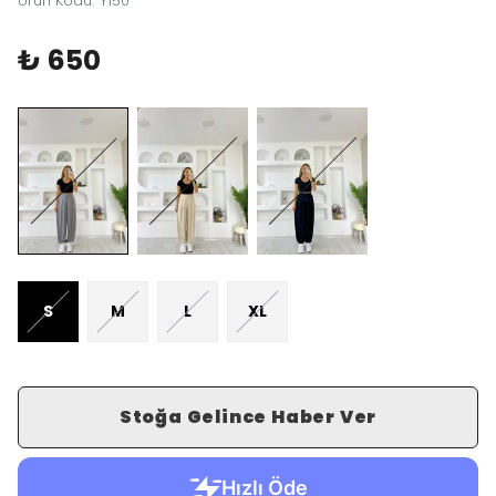
Ürün Kodu
:
Y150
₺ 650
S
M
L
XL
Stoğa Gelince Haber Ver