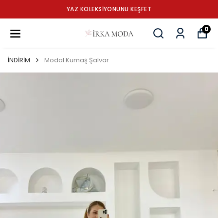
YAZ KOLEKSİYONUNU KEŞFET
0
İNDİRİM
Modal Kumaş Şalvar