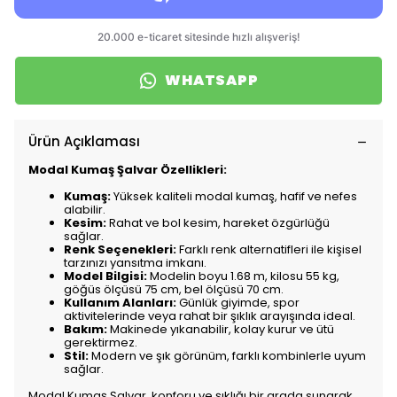
WHATSAPP
Ürün Açıklaması
Modal Kumaş Şalvar Özellikleri:
Kumaş:
Yüksek kaliteli modal kumaş, hafif ve nefes
alabilir.
Kesim:
Rahat ve bol kesim, hareket özgürlüğü
sağlar.
Renk Seçenekleri:
Farklı renk alternatifleri ile kişisel
tarzınızı yansıtma imkanı.
Model Bilgisi:
Modelin boyu 1.68 m, kilosu 55 kg,
göğüs ölçüsü 75 cm, bel ölçüsü 70 cm.
Kullanım Alanları:
Günlük giyimde, spor
aktivitelerinde veya rahat bir şıklık arayışında ideal.
Bakım:
Makinede yıkanabilir, kolay kurur ve ütü
gerektirmez.
Stil:
Modern ve şık görünüm, farklı kombinlerle uyum
sağlar.
Modal Kumaş Şalvar, konforu ve şıklığı bir arada sunarak,