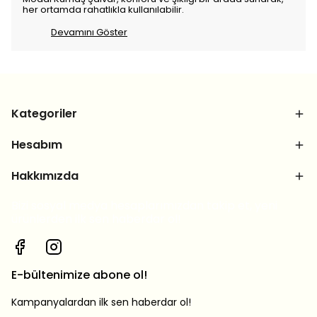
her ortamda rahatlıkla kullanılabilir.
Devamını Göster
Kategoriler
Hesabım
Hakkımızda
Bizi sosyal medya hesaplarımızdan takip et, yeni
ürünlerden ilk sen haberdar ol!
E-bültenimize abone ol!
Kampanyalardan ilk sen haberdar ol!