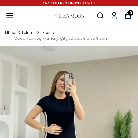
YAZ KOLEKSİYONUNU KEŞFET
0
Elbise & Tulum
Elbise
Modal Kumaş Yırtmaçlı Çıtçıt Detay Elbise Siyah