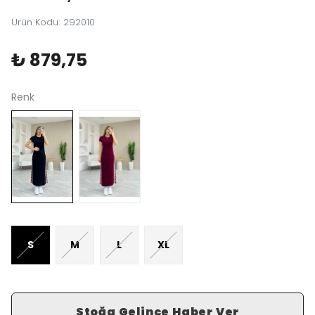
Ürün Kodu
:
292010
₺ 879,75
Renk
S
M
L
XL
Stoğa Gelince Haber Ver