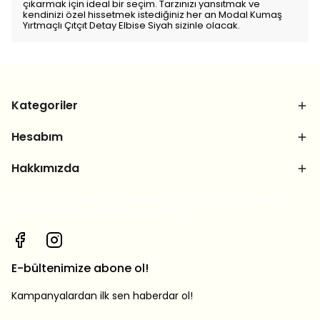
çıkarmak için ideal bir seçim. Tarzınızı yansıtmak ve
kendinizi özel hissetmek istediğiniz her an Modal Kumaş
Yırtmaçlı Çıtçıt Detay Elbise Siyah sizinle olacak.
Kategoriler
Hesabım
Hakkımızda
Bizi sosyal medya hesaplarımızdan takip et, yeni
ürünlerden ilk sen haberdar ol!
E-bültenimize abone ol!
Kampanyalardan ilk sen haberdar ol!