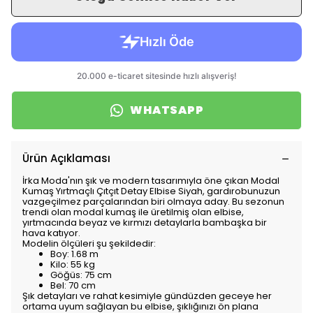
WHATSAPP
Ürün Açıklaması
İrka Moda'nın şık ve modern tasarımıyla öne çıkan Modal
Kumaş Yırtmaçlı Çıtçıt Detay Elbise Siyah, gardırobunuzun
vazgeçilmez parçalarından biri olmaya aday. Bu sezonun
trendi olan modal kumaş ile üretilmiş olan elbise,
yırtmacında beyaz ve kırmızı detaylarla bambaşka bir
hava katıyor.
Modelin ölçüleri şu şekildedir:
Boy: 1.68 m
Kilo: 55 kg
Göğüs: 75 cm
Bel: 70 cm
Şık detayları ve rahat kesimiyle gündüzden geceye her
ortama uyum sağlayan bu elbise, şıklığınızı ön plana