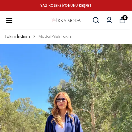
YAZ KOLEKSİYONUNU KEŞFET
0
Takım İndirim
Modal Pileli Takım