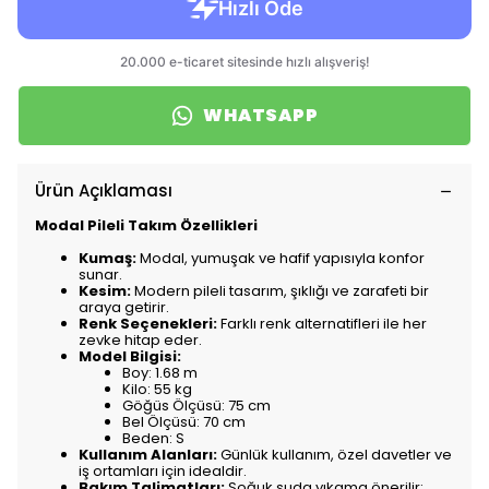
WHATSAPP
Ürün Açıklaması
Modal Pileli Takım Özellikleri
Kumaş:
Modal, yumuşak ve hafif yapısıyla konfor
sunar.
Kesim:
Modern pileli tasarım, şıklığı ve zarafeti bir
araya getirir.
Renk Seçenekleri:
Farklı renk alternatifleri ile her
zevke hitap eder.
Model Bilgisi:
Boy: 1.68 m
Kilo: 55 kg
Göğüs Ölçüsü: 75 cm
Bel Ölçüsü: 70 cm
Beden: S
Kullanım Alanları:
Günlük kullanım, özel davetler ve
iş ortamları için idealdir.
Bakım Talimatları:
Soğuk suda yıkama önerilir;