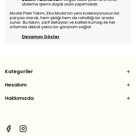
ütüleme işlemi düşük ısıda yapılmalıdır.
Modal Pileli Takım, İrka Moda’nın yeni koleksiyonunun bir
parçası olarak, hem şıklığı hem de rahatlığı bir arada
sunar. Bu takım, zarif detayları ve kaliteli kumaşı ile her
ortamda dikkat çekici bir görünüm sağlar.
Devamını Göster
Kategoriler
Hesabım
Hakkımızda
Bizi sosyal medya hesaplarımızdan takip et, yeni
ürünlerden ilk sen haberdar ol!