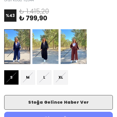
Ürün Kodu
:
112044
₺ 1.415,20
%
43
₺ 799,90
S
M
L
XL
Stoğa Gelince Haber Ver