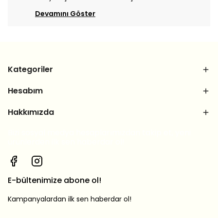
Devamını Göster
Kategoriler
Hesabım
Hakkımızda
Bizi sosyal medya hesaplarımızdan takip et, yeni
ürünlerden ilk sen haberdar ol!
E-bültenimize abone ol!
Kampanyalardan ilk sen haberdar ol!