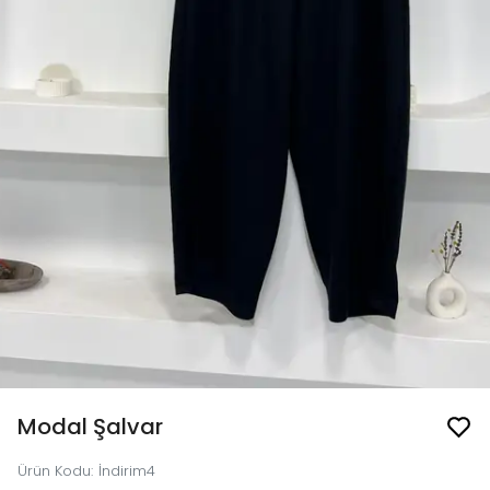
Modal Şalvar
Ürün Kodu
:
İndirim4