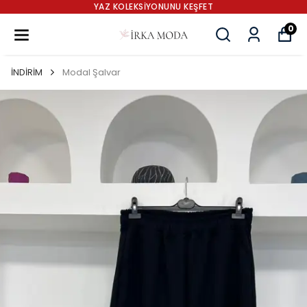
YAZ KOLEKSİYONUNU KEŞFET
0
İNDİRİM
Modal Şalvar