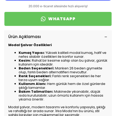
WHATSAPP
Ürün Açıklaması
Modal Şalvar Özellikleri
Kumaş Yapısı:
Yüksek kaliteli modal kumaş, hafif ve
nefes alabilir özellikleri ile konfor sunar.
Kesim:
Rahat bir kesime sahip olan bu şalvar, günlük
kullanım için idealdir.
Beden Seçenekleri:
Manken 26 beden giymekte
olup, farklı beden alternatifleri mevcuttur.
Renk Seçenekleri:
Farklı renk seçenekleri ile her
tarza uyum sağlar.
Kullanım Alanı:
Hem günlük hem de özel günlerde
şıklığı tamamlar.
Bakım Talimatları:
Makinede yıkanabilir, düşük
ısıda kurutulabilir; uzun ömürlü kullanım için hassas
yıkama önerilir.
Modal şalvar, modern tasarımı ve konforlu yapısıyla, şıklığı
ve rahatlığı bir arada sunar. İrka Moda’nın bu ürünü, stil
sahibi bireyler için mükemmel bir seçimdir.