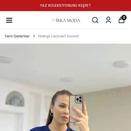
YAZ KOLEKSİYONUNU KEŞFET
0
Yeni Gelenler
Nakışlı Lacivert Sweat