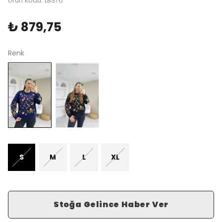
Ürün Kodu
:
LB376
₺ 879,75
Renk
S
M
L
XL
Stoğa Gelince Haber Ver