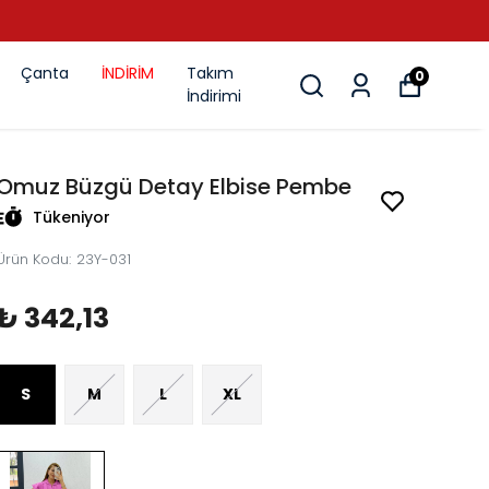
Çanta
İNDİRİM
Takım
0
İndirimi
Omuz Büzgü Detay Elbise Pembe
Tükeniyor
Ürün Kodu
:
23Y-031
₺ 342,13
S
M
L
XL