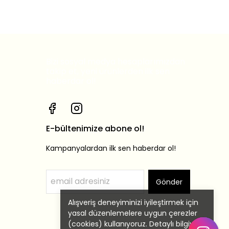
Bizi sosyal medya hesaplarımızdan
takip et, yeni ürünlerden ilk sen
haberdar ol!
E-bültenimize abone ol!
Kampanyalardan ilk sen haberdar ol!
Gönder
Alışveriş deneyiminizi iyileştirmek için
yasal düzenlemelere uygun çerezler
(cookies) kullanıyoruz. Detaylı bilgiye