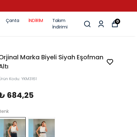
Çanta
İNDİRİM
Takım
0
İndirimi
Orjinal Marka Biyeli Siyah Eşofman
Altı
Ürün Kodu
:
YKM3161
₺ 684,25
Renk