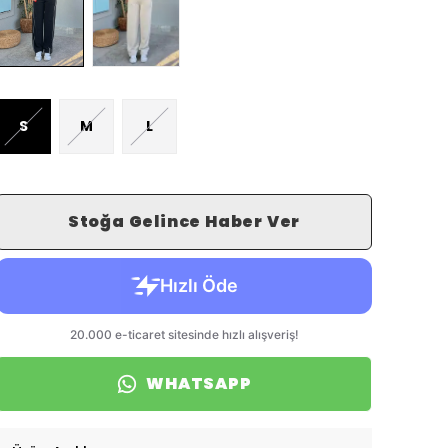
S
M
L
Stoğa Gelince Haber Ver
WHATSAPP