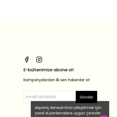
Bizi sosyal medya hesaplarımızdan
takip et, yeni ürünlerden ilk sen
haberdar ol!
E-bültenimize abone ol!
Kampanyalardan ilk sen haberdar ol!
Gönder
Alışveriş deneyiminizi iyileştirmek için
yasal düzenlemelere uygun çerezler