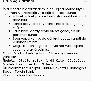
Ürün Açıklaması
İrka Moda'nın özel tasarımı olan Orjinal Marka Biyeli
Eşofman Altı, rahatlığı ve şıklığı bir arada sunar.
Yüksek kaliteli pamuk kumaştan üretilmiştir, cilt
dostudur.
Esnek bel yapısı sayesinde hareket özgürlüğü
sağlar.
Kalın biyeli detaylarıyla dikkat çeker, şık bir
görünüm sunar.
Spor yaparken ya da günlük hayatta rahatlıkla
kullanabilirsiniz.
Çeşitli beden seçenekleriyle her vücut tipine
uygun olarak üretilmiştir.
Orjinal Marka Biyeli Eşofman Altı ile özgüveninizi
yansıtın!
Modelin Ölçüleri:
Boy: 1.68,Kilo: 55,Göğüs: 75,Bel: 70,
Modelin Üzerindeki Ürün S Bedendir.
Ürünlerimiz Tam Kalıptır. Günlük Hayatta Kullandığınız
Bedeni Tercih Ediniz.
Yıkama Talimatına Uyunuz.