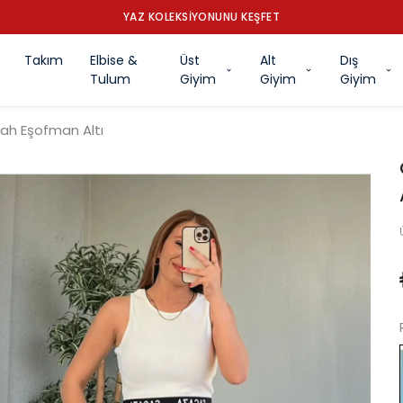
YAZ KOLEKSİYONUNU KEŞFET
Takım
Elbise &
Üst
Alt
Dış
Tulum
Giyim
Giyim
Giyim
iyah Eşofman Altı