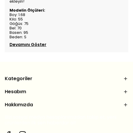
ekleyin!
Modelin Ölçüleri:
Boy: 1.68
Kilo: 55
Göğüs: 75
Bel: 70
Basen: 95
Beden: S
Devamını Göster
Kategoriler
Hesabım
Hakkımızda
Bizi sosyal medya hesaplarımızdan takip et, yeni
ürünlerden ilk sen haberdar ol!