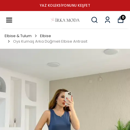
YAZ KOLEKSİYONUNU KEŞFET
0
Elbise & Tulum
Elbise
Oys Kumaş Arka Düğmeli Elbise Antrasit