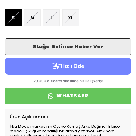
S
M
L
XL
Stoğa Gelince Haber Ver
WHATSAPP
Ürün Açıklaması
İrka Moda markasının Oysho Kumaş Arka Düğmeli Elbise
modeli, şıklığı ve rahatlığı bir araya getiriyor. Artık hem
günlük kullanımda hem de özel günlerde tercih