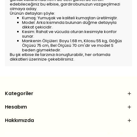
edebileceğiniz bu elbise, gardırobunuzun vazgeçilmezi
olmaya aday.
Ürünün detayları şöyle:
Kumaş: Yumuşak ve kaliteli kumaştan üretilmiştir.
Model: Arka kısmında bulunan düğme detayıyla
dikkat çekicidir.
Kesim: Rahat ve vücuda oturan kesimiyle konfor
sunar.
Mankenin Ölçüleri: Boyu 1.68 m, Kilosu 55 kg, Göğüs
Ölçüsü 75 cm, Bel Ölçüsü 70 cm'dir ve model S
beden giymektedir.
Bu şık elbise ile tarzınızı konuşturabilir, her ortamda
dikkatleri üzerinize çekebilirsiniz.
Kategoriler
Hesabım
Hakkımızda
Bizi sosyal medya hesaplarımızdan takip et, yeni