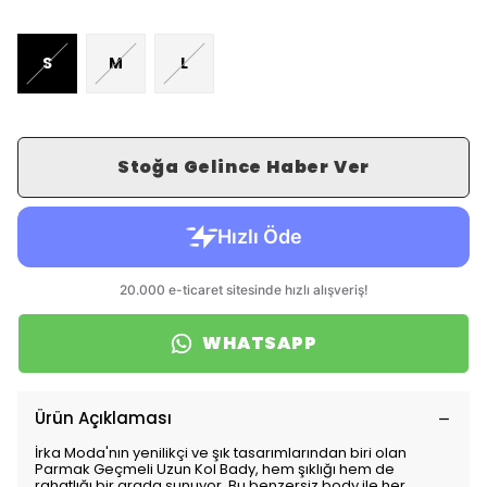
S
M
L
Stoğa Gelince Haber Ver
WHATSAPP
Ürün Açıklaması
İrka Moda'nın yenilikçi ve şık tasarımlarından biri olan
Parmak Geçmeli Uzun Kol Bady, hem şıklığı hem de
rahatlığı bir arada sunuyor. Bu benzersiz body ile her