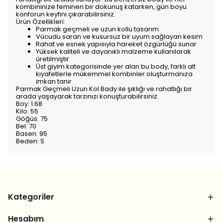
kombininize feminen bir dokunuş katarken, gün boyu
konforun keyfini çıkarabilirsiniz.
Ürün Özellikleri:
Parmak geçmeli ve uzun kollu tasarım
Vücudu saran ve kusursuz bir uyum sağlayan kesim
Rahat ve esnek yapısıyla hareket özgürlüğü sunar
Yüksek kaliteli ve dayanıklı malzeme kullanılarak
üretilmiştir
Üst giyim kategorisinde yer alan bu body, farklı alt
kıyafetlerle mükemmel kombinler oluşturmanıza
imkan tanır
Parmak Geçmeli Uzun Kol Bady ile şıklığı ve rahatlığı bir
arada yaşayarak tarzınızı konuşturabilirsiniz.
Boy: 1.68
Kilo: 55
Göğüs: 75
Bel: 70
Basen: 95
Beden: S
Kategoriler
Hesabım