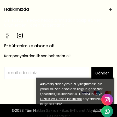
Hakkımızda
Bizi sosyal medya hesaplarımızdan takip et, yeni
ürünlerden ilk sen haberdar ol!
E-bültenimize abone ol!
Kampanyalardan ilk sen haberdar ol!
Gönder
Alışveriş deneyiminizi iyileştirmek için
yasal düzenlemelere uygun çerezler
(cookies) kullanıyoruz. Detaylı bilgiye
Gizlilik ve Çerez Politikası
sayfamızdan
erişebilirsiniz.
Anladım
©2023 Tüm Hakları Saklıdır - ikas E-Ticaret Altyapısı ile
Hazırlanmıştır.