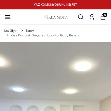
YAZ KOLEKSİYONUNU KEŞFET
0
Üst Giyim
Bady
Oys Parmak Geçmeli Uzun Kol Bady Beyaz