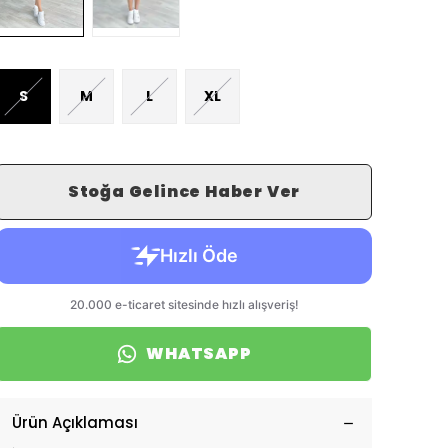
S
M
L
XL
Stoğa Gelince Haber Ver
WHATSAPP
Ürün Açıklaması