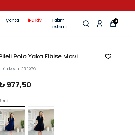
Çanta
İNDİRİM
Takım
0
İndirimi
Pileli Polo Yaka Elbise Mavi
Ürün Kodu
:
292076
₺ 977,50
Renk