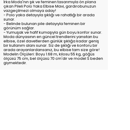
İrka Moda'nın şık ve feminen tasarımıyla ön plana
çıkan Pileli Polo Yaka Elbise Mavi, gardırobunuzun
vazgeçilmezi olmaya aday!
- Polo yaka detayıyla şıklığı ve rahatlığı bir arada
sunar.
- Belinde bulunan pile detayıyla feminen bir
görünüm sağlar.
- Yumuşak ve hafif kumaşıyla gün boyu konfor sunar.
Moda dünyasının en güncel trendlerini yansıtan bu
elbise, özel davetlerden günlük şıklığa kadar geniş
bir kullanım alanı sunar. Siz de şıklığı ve konforu bir
arada arayanlardansanız, bu elbise tam size göre!
Modelin Ölçüleri: Boyu 1.68 m, kilosu 55 kg, göğüs
ölçüsü 75 cm, bel ölçüsü 70 cm'dir ve model S beden
giymektedir.