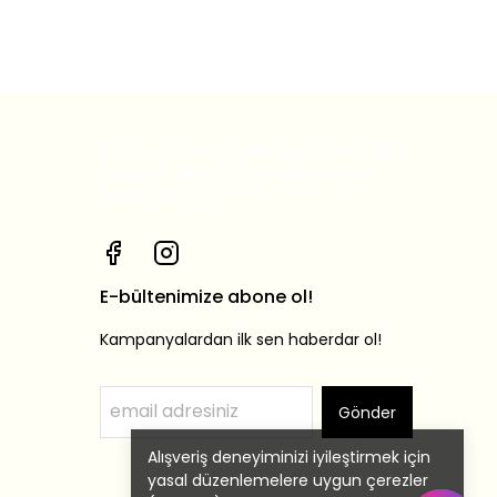
Bizi sosyal medya hesaplarımızdan
takip et, yeni ürünlerden ilk sen
haberdar ol!
E-bültenimize abone ol!
Kampanyalardan ilk sen haberdar ol!
Gönder
Alışveriş deneyiminizi iyileştirmek için
yasal düzenlemelere uygun çerezler