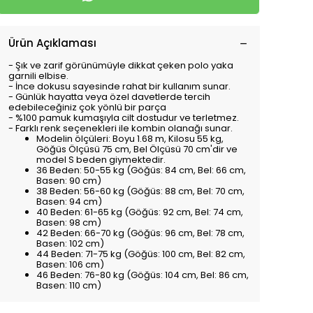
Ürün Açıklaması
- Şık ve zarif görünümüyle dikkat çeken polo yaka
garnili elbise.
- İnce dokusu sayesinde rahat bir kullanım sunar.
- Günlük hayatta veya özel davetlerde tercih
edebileceğiniz çok yönlü bir parça
- %100 pamuk kumaşıyla cilt dostudur ve terletmez.
- Farklı renk seçenekleri ile kombin olanağı sunar.
Modelin ölçüleri: Boyu 1.68 m, Kilosu 55 kg,
Göğüs Ölçüsü 75 cm, Bel Ölçüsü 70 cm'dir ve
model S beden giymektedir.
36 Beden: 50-55 kg (Göğüs: 84 cm, Bel: 66 cm,
Basen: 90 cm)
38 Beden: 56-60 kg (Göğüs: 88 cm, Bel: 70 cm,
Basen: 94 cm)
40 Beden: 61-65 kg (Göğüs: 92 cm, Bel: 74 cm,
Basen: 98 cm)
42 Beden: 66-70 kg (Göğüs: 96 cm, Bel: 78 cm,
Basen: 102 cm)
44 Beden: 71-75 kg (Göğüs: 100 cm, Bel: 82 cm,
Basen: 106 cm)
46 Beden: 76-80 kg (Göğüs: 104 cm, Bel: 86 cm,
Basen: 110 cm)