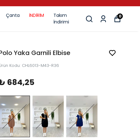
Çanta
İNDİRİM
Takım
0
İndirimi
Polo Yaka Garnili Elbise
Ürün Kodu
:
CHL6013-M43-R36
₺ 684,25