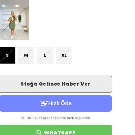
S
M
L
XL
Stoğa Gelince Haber Ver
WHATSAPP