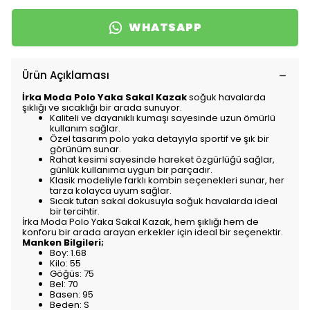
WHATSAPP
Ürün Açıklaması
İrka Moda Polo Yaka Sakal Kazak
soğuk havalarda
şıklığı ve sıcaklığı bir arada sunuyor.
Kaliteli ve dayanıklı kumaşı sayesinde uzun ömürlü
kullanım sağlar.
Özel tasarım polo yaka detayıyla sportif ve şık bir
görünüm sunar.
Rahat kesimi sayesinde hareket özgürlüğü sağlar,
günlük kullanıma uygun bir parçadır.
Klasik modeliyle farklı kombin seçenekleri sunar, her
tarza kolayca uyum sağlar.
Sıcak tutan sakal dokusuyla soğuk havalarda ideal
bir tercihtir.
İrka Moda Polo Yaka Sakal Kazak, hem şıklığı hem de
konforu bir arada arayan erkekler için ideal bir seçenektir.
Manken Bilgileri;
Boy: 1.68
Kilo: 55
Göğüs: 75
Bel: 70
Basen: 95
Beden: S