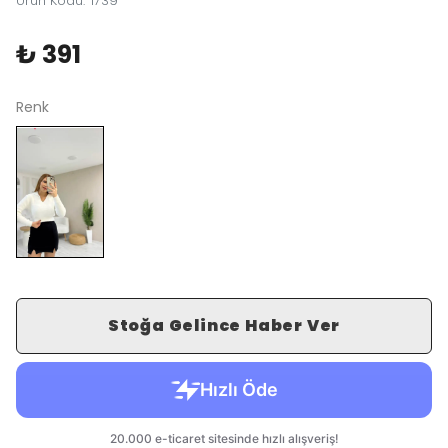
Ürün Kodu
:
1739
₺ 391
Renk
Stoğa Gelince Haber Ver