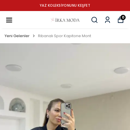
YAZ KOLEKSİYONUNU KEŞFET
0
Yeni Gelenler
Ribanalı Spor Kapitone Mont