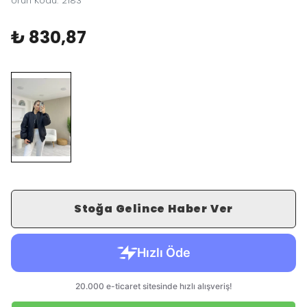
Ürün Kodu
:
2183
₺ 830,87
Stoğa Gelince Haber Ver