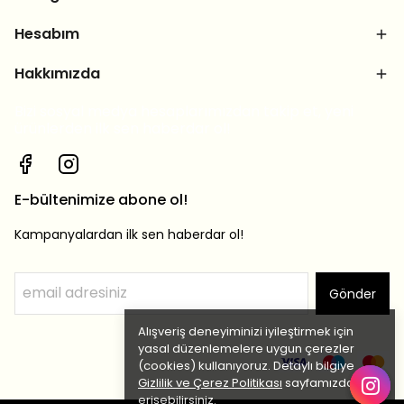
Hesabım
Hakkımızda
Bizi sosyal medya hesaplarımızdan takip et, yeni
ürünlerden ilk sen haberdar ol!
E-bültenimize abone ol!
Kampanyalardan ilk sen haberdar ol!
Gönder
Alışveriş deneyiminizi iyileştirmek için
yasal düzenlemelere uygun çerezler
(cookies) kullanıyoruz. Detaylı bilgiye
Gizlilik ve Çerez Politikası
sayfamızdan
erişebilirsiniz.