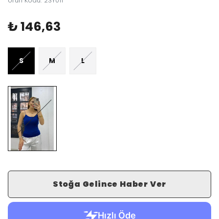
Ürün Kodu
:
23Y011
₺ 146,63
S
M
L
Stoğa Gelince Haber Ver