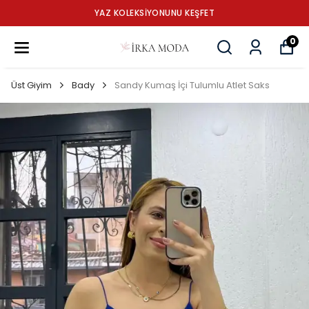
YAZ KOLEKSİYONUNU KEŞFET
0
Üst Giyim
Bady
Sandy Kumaş İçi Tulumlu Atlet Saks