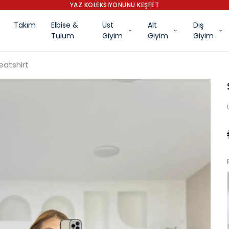
YAZ KOLEKSİYONUNU KEŞFET
Takım
Elbise &
Üst
Alt
Dış
Tulum
Giyim
Giyim
Giyim
atshirt