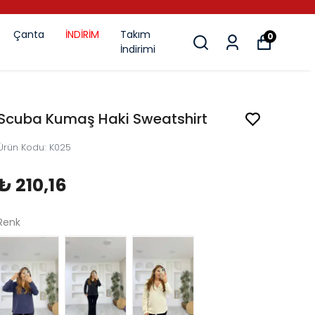
Çanta
İNDİRİM
Takım
0
İndirimi
Scuba Kumaş Haki Sweatshirt
Ürün Kodu
:
K025
₺ 210,16
Renk