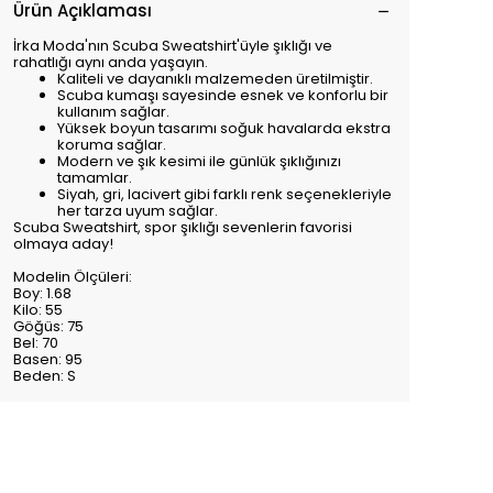
Ürün Açıklaması
İrka Moda'nın Scuba Sweatshirt'üyle şıklığı ve
rahatlığı aynı anda yaşayın.
Kaliteli ve dayanıklı malzemeden üretilmiştir.
Scuba kumaşı sayesinde esnek ve konforlu bir
kullanım sağlar.
Yüksek boyun tasarımı soğuk havalarda ekstra
koruma sağlar.
Modern ve şık kesimi ile günlük şıklığınızı
tamamlar.
Siyah, gri, lacivert gibi farklı renk seçenekleriyle
her tarza uyum sağlar.
Scuba Sweatshirt, spor şıklığı sevenlerin favorisi
olmaya aday!
Modelin Ölçüleri:
Boy: 1.68
Kilo: 55
Göğüs: 75
Bel: 70
Basen: 95
Beden: S