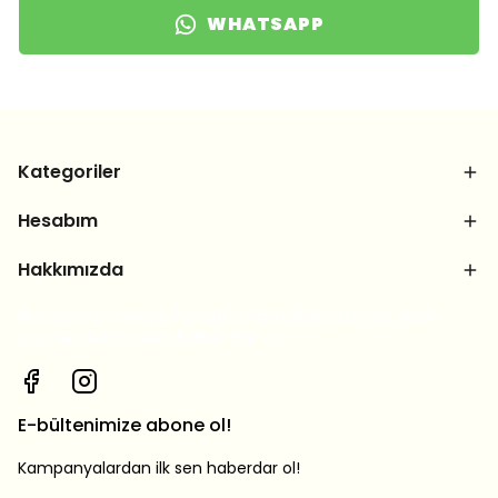
WHATSAPP
Kategoriler
Hesabım
Hakkımızda
Bizi sosyal medya hesaplarımızdan takip et, yeni
ürünlerden ilk sen haberdar ol!
E-bültenimize abone ol!
Kampanyalardan ilk sen haberdar ol!