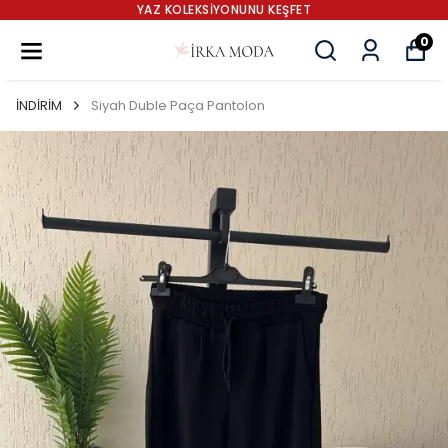
YAZ KOLEKSİYONUNU KEŞFET
0
İNDİRİM
Siyah Duble Paça Pantolon