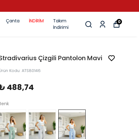
Çanta
İNDİRİM
Takım
0
İndirimi
Stradivarius Çizgili Pantolon Mavi
Ürün Kodu
:
ATS80146
₺ 488,74
Renk