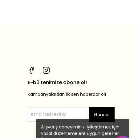
Bizi sosyal medya hesaplarımızdan
takip et, yeni ürünlerden ilk sen
haberdar ol!
E-bültenimize abone ol!
Kampanyalardan ilk sen haberdar ol!
Gönder
Alışveriş deneyiminizi iyileştirmek için
yasal düzenlemelere uygun çerezler