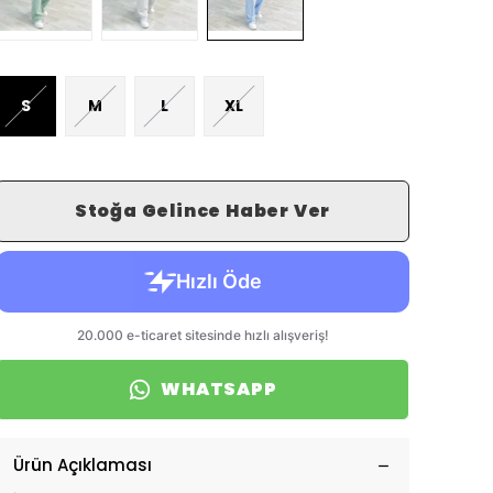
S
M
L
XL
Stoğa Gelince Haber Ver
WHATSAPP
Ürün Açıklaması