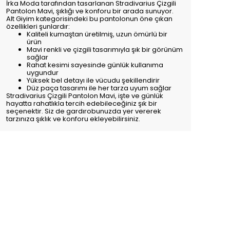
İrka Moda tarafından tasarlanan Stradivarius Çizgili
Pantolon Mavi, şıklığı ve konforu bir arada sunuyor.
Alt Giyim kategorisindeki bu pantolonun öne çıkan
özellikleri şunlardır:
Kaliteli kumaştan üretilmiş, uzun ömürlü bir
ürün
Mavi renkli ve çizgili tasarımıyla şık bir görünüm
sağlar
Rahat kesimi sayesinde günlük kullanıma
uygundur
Yüksek bel detayı ile vücudu şekillendirir
Düz paça tasarımı ile her tarza uyum sağlar
Stradivarius Çizgili Pantolon Mavi, işte ve günlük
hayatta rahatlıkla tercih edebileceğiniz şık bir
seçenektir. Siz de gardırobunuzda yer vererek
tarzınıza şıklık ve konforu ekleyebilirsiniz.