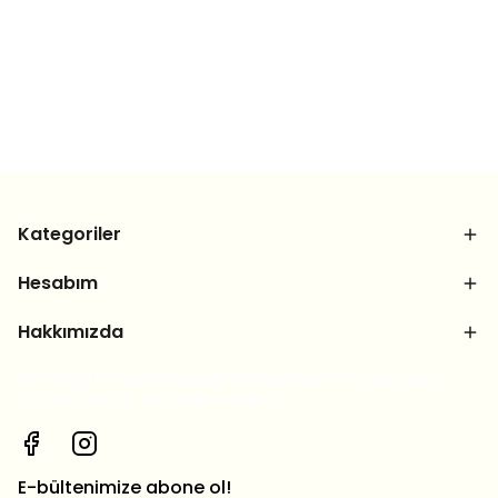
Kategoriler
Hesabım
Hakkımızda
Bizi sosyal medya hesaplarımızdan takip et, yeni
ürünlerden ilk sen haberdar ol!
E-bültenimize abone ol!