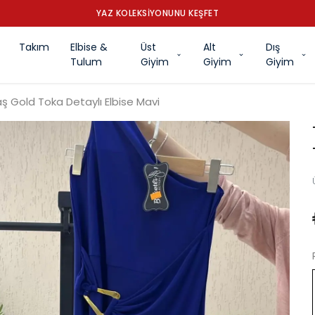
YAZ KOLEKSİYONUNU KEŞFET
Takım
Elbise &
Üst
Alt
Dış
Tulum
Giyim
Giyim
Giyim
Gold Toka Detaylı Elbise Mavi