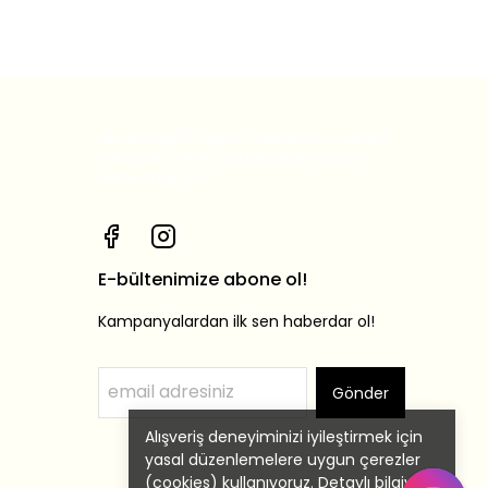
Bizi sosyal medya hesaplarımızdan
takip et, yeni ürünlerden ilk sen
haberdar ol!
E-bültenimize abone ol!
Kampanyalardan ilk sen haberdar ol!
Gönder
Alışveriş deneyiminizi iyileştirmek için
yasal düzenlemelere uygun çerezler
(cookies) kullanıyoruz. Detaylı bilgiye