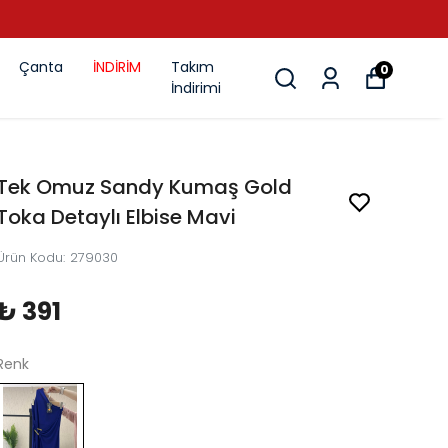
Çanta
İNDİRİM
Takım
0
İndirimi
Tek Omuz Sandy Kumaş Gold
Toka Detaylı Elbise Mavi
Ürün Kodu
:
279030
₺ 391
Renk