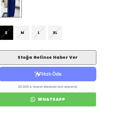
S
M
L
XL
Stoğa Gelince Haber Ver
WHATSAPP