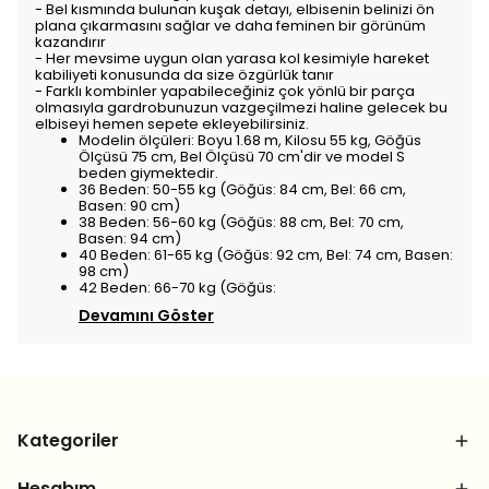
- Bel kısmında bulunan kuşak detayı, elbisenin belinizi ön
plana çıkarmasını sağlar ve daha feminen bir görünüm
kazandırır
- Her mevsime uygun olan yarasa kol kesimiyle hareket
kabiliyeti konusunda da size özgürlük tanır
- Farklı kombinler yapabileceğiniz çok yönlü bir parça
olmasıyla gardrobunuzun vazgeçilmezi haline gelecek bu
elbiseyi hemen sepete ekleyebilirsiniz.
Modelin ölçüleri: Boyu 1.68 m, Kilosu 55 kg, Göğüs
Ölçüsü 75 cm, Bel Ölçüsü 70 cm'dir ve model S
beden giymektedir.
36 Beden: 50-55 kg (Göğüs: 84 cm, Bel: 66 cm,
Basen: 90 cm)
38 Beden: 56-60 kg (Göğüs: 88 cm, Bel: 70 cm,
Basen: 94 cm)
40 Beden: 61-65 kg (Göğüs: 92 cm, Bel: 74 cm, Basen:
98 cm)
42 Beden: 66-70 kg (Göğüs:
Devamını Göster
Kategoriler
Hesabım