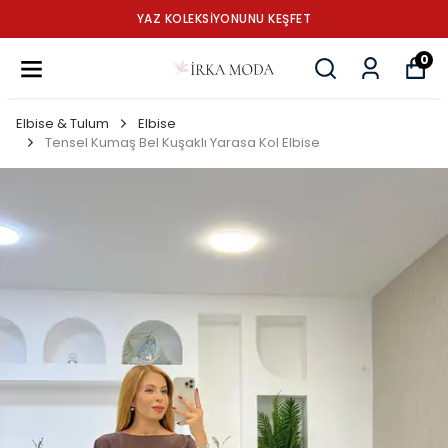
YAZ KOLEKSİYONUNU KEŞFET
0
Elbise & Tulum
Elbise
Tensel Kumaş Bel Kuşaklı Yarasa Kol Elbise