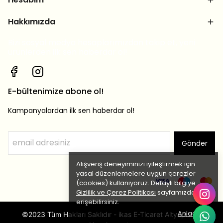
Hakkımızda
Bizi sosyal medya hesaplarımızdan takip et, yeni
ürünlerden ilk sen haberdar ol!
E-bültenimize abone ol!
Kampanyalardan ilk sen haberdar ol!
Gönder
Alışveriş deneyiminizi iyileştirmek için
yasal düzenlemelere uygun çerezler
(cookies) kullanıyoruz. Detaylı bilgiye
Gizlilik ve Çerez Politikası
sayfamızdan
erişebilirsiniz.
Anladım
©2023 Tüm Hakları Saklıdır - ikas E-Ticaret Altyapısı ile