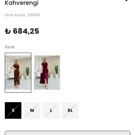
Kahverengi
Ürün Kodu
:
261091
₺ 684,25
Renk
S
M
L
XL