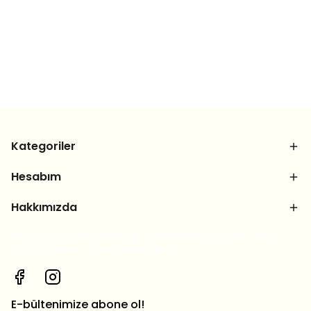
Kategoriler
Hesabım
Hakkımızda
Bizi sosyal medya hesaplarımızdan takip et, yeni
ürünlerden ilk sen haberdar ol!
E-bültenimize abone ol!