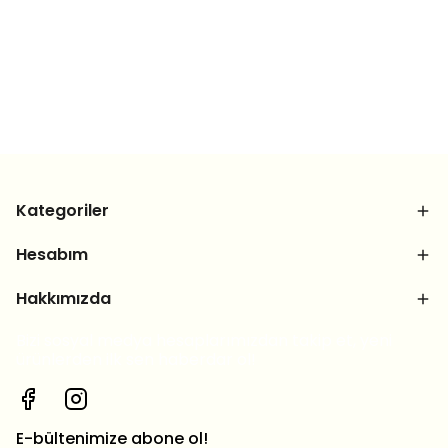
Kategoriler
Hesabım
Hakkımızda
Bizi sosyal medya hesaplarımızdan takip et, yeni
ürünlerden ilk sen haberdar ol!
E-bültenimize abone ol!