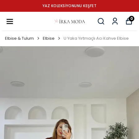
YAZ KOLEKSİYONUNU KEŞFET
0
Elbise & Tulum
Elbise
U Yaka Yırtmaçlı Acı Kahve Elbise