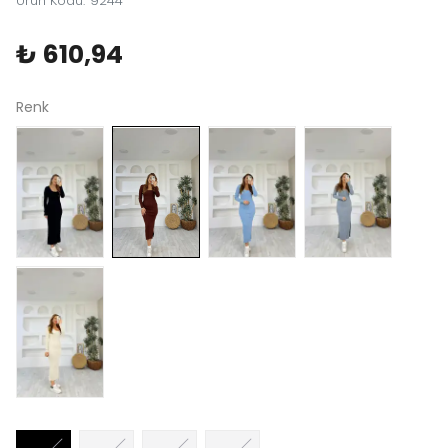
Ürün Kodu
:
9244
₺ 610,94
Renk