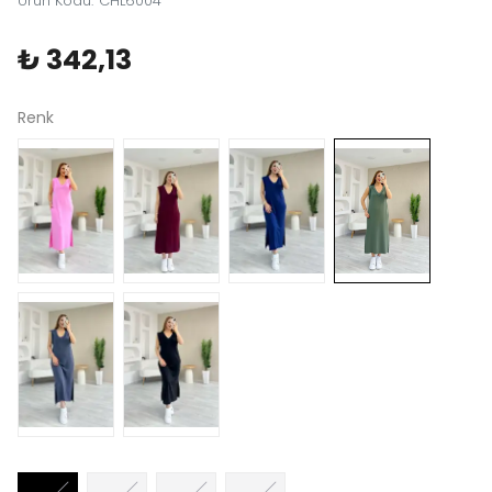
Ürün Kodu
:
CHL6004
₺ 342,13
Renk