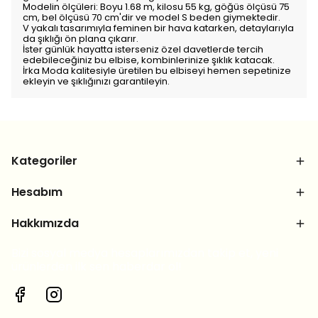
Modelin ölçüleri: Boyu 1.68 m, kilosu 55 kg, göğüs ölçüsü 75
cm, bel ölçüsü 70 cm'dir ve model S beden giymektedir.
V yakalı tasarımıyla feminen bir hava katarken, detaylarıyla
da şıklığı ön plana çıkarır.
İster günlük hayatta isterseniz özel davetlerde tercih
edebileceğiniz bu elbise, kombinlerinize şıklık katacak.
İrka Moda kalitesiyle üretilen bu elbiseyi hemen sepetinize
ekleyin ve şıklığınızı garantileyin.
Kategoriler
Hesabım
Hakkımızda
Bizi sosyal medya hesaplarımızdan takip et, yeni
ürünlerden ilk sen haberdar ol!