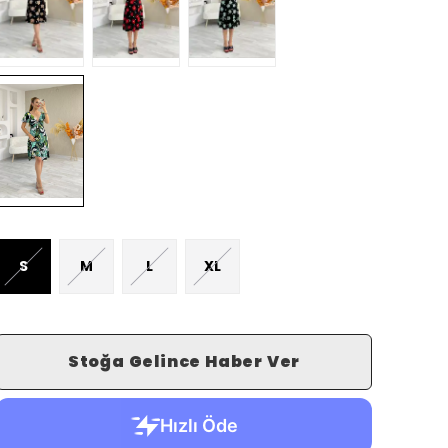
S
M
L
XL
Stoğa Gelince Haber Ver