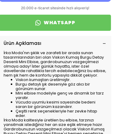
WHATSAPP
Ürün Açıklaması
İrka Moda'nın şıklık ve zarafeti bir arada sunan
tasarımlarından biri olan Viskon Kumaş Burgu Detay
Desenli Mini Elbise, gardırobunuzun vazgeçilmezi
olmaya aday! İster günlük hayatta, ister özel
davetlerde rahatlıkla tercih edebileceğiniz bu elbise,
hem şık hem de konforlu yapısıyla dikkat çekiyor.
Viskon kumaştan üretilmiştir.
Burgu detaylı şık deseniyle göz alıcı bir
görünüm sunar.
Mini elbise modeliyle genç ve dinamik bir tarz
yaratır.
Vücuda uyumlu kesimi sayesinde bedeni
saran bir görünüm kazandırır.
Çeşitli renk seçenekleriyle her zevke hitap
eder.
İrka Moda kalitesiyle üretilen bu elbise, tarzınızı
yansıtmak istediğiniz her an size eşlik etmeye hazır.
Gardırobunuzun vazgeçilmezi olacak Viskon Kumaş
Burgu Detay Desenli Mini Elbise'yi hemen sepetinize