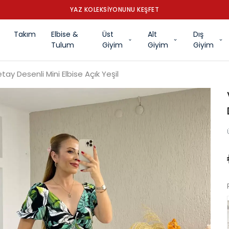
YAZ KOLEKSİYONUNU KEŞFET
Takım
Elbise &
Üst
Alt
Dış
Tulum
Giyim
Giyim
Giyim
y Desenli Mini Elbise Açık Yeşil