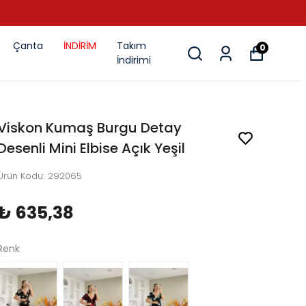
Çanta
İNDİRİM
Takım
0
İndirimi
Viskon Kumaş Burgu Detay
Desenli Mini Elbise Açık Yeşil
Ürün Kodu
:
292065
₺ 635,38
Renk