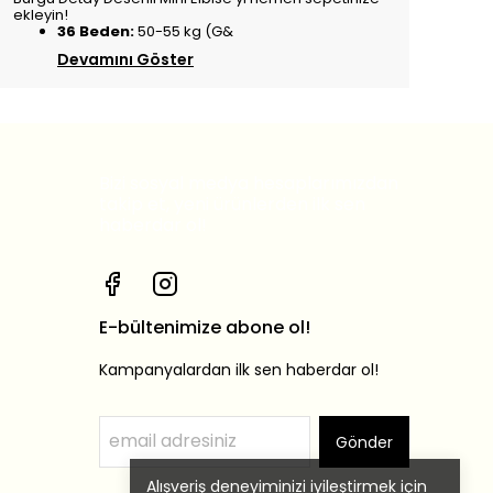
ekleyin!
36 Beden:
50-55 kg (G&
Devamını Göster
Bizi sosyal medya hesaplarımızdan
takip et, yeni ürünlerden ilk sen
haberdar ol!
E-bültenimize abone ol!
Kampanyalardan ilk sen haberdar ol!
Gönder
Alışveriş deneyiminizi iyileştirmek için