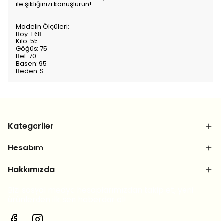
ile şıklığınızı konuşturun!
Modelin Ölçüleri:
Boy: 1.68
Kilo: 55
Göğüs: 75
Bel: 70
Basen: 95
Beden: S
Kategoriler
Hesabım
Hakkımızda
Bizi sosyal medya hesaplarımızdan takip et, yeni
ürünlerden ilk sen haberdar ol!