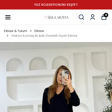
YAZ KOLEKSİYONUNU KEŞFET
0
Elbise & Tulum
Elbise
Viskon Kumaş İki İplik Dantelli Siyah Elbise