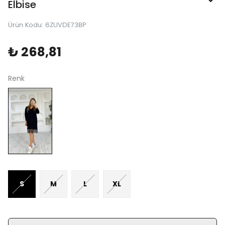
Elbise
Ürün Kodu
:
6ZUVDE73BP
₺ 268,81
Renk
S
M
L
XL