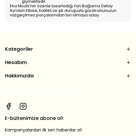
giymektedir.
İrka Moda'nın özenle tasarladığı Yan Bağlama Detay
Ayrobin Elbise, kaliteli ve şık duruşuyla gardırobunuzun
vazgeçilmez parçalarından biri olmaya aday.
Kategoriler
Hesabım
Hakkımızda
Bizi sosyal medya hesaplarımızdan takip et, yeni
ürünlerden ilk sen haberdar ol!
E-bültenimize abone ol!
Kampanyalardan ilk sen haberdar ol!