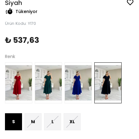
Siyah
Tükeniyor
Ürün Kodu
:
Y170
₺ 537,63
Renk
S
M
L
XL