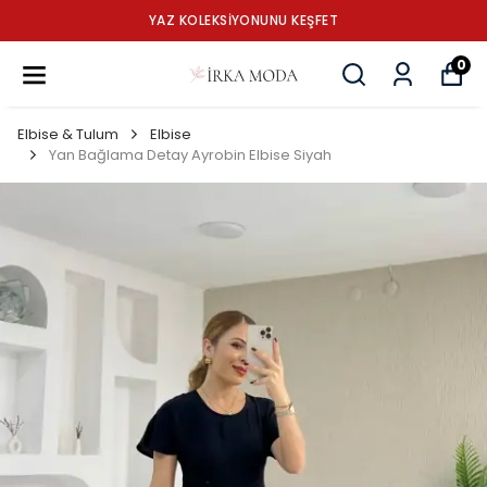
YAZ KOLEKSİYONUNU KEŞFET
0
Elbise & Tulum
Elbise
Yan Bağlama Detay Ayrobin Elbise Siyah