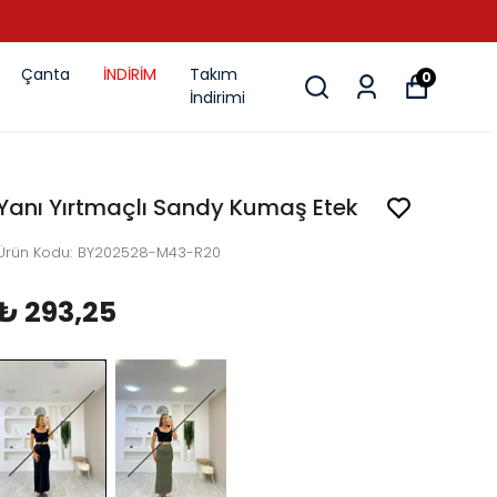
Çanta
İNDİRİM
Takım
0
İndirimi
Yanı Yırtmaçlı Sandy Kumaş Etek
Ürün Kodu
:
BY202528-M43-R20
₺ 293,25