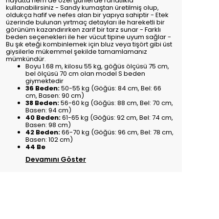
hayatta hem de özel günlerde rahatlıkla
kullanabilirsiniz - Sandy kumaştan üretilmiş olup,
oldukça hafif ve nefes alan bir yapıya sahiptir - Etek
üzerinde bulunan yırtmaç detayları ile hareketli bir
görünüm kazandırırken zarif bir tarz sunar - Farklı
beden seçenekleri ile her vücut tipine uyum sağlar -
Bu şık eteği kombinlemek için bluz veya tişört gibi üst
giysilerle mükemmel şekilde tamamlamanız
mümkündür.
Boyu 1.68 m, kilosu 55 kg, göğüs ölçüsü 75 cm,
bel ölçüsü 70 cm olan model S beden
giymektedir
36 Beden:
50-55 kg (Göğüs: 84 cm, Bel: 66
cm, Basen: 90 cm)
38 Beden:
56-60 kg (Göğüs: 88 cm, Bel: 70 cm,
Basen: 94 cm)
40 Beden:
61-65 kg (Göğüs: 92 cm, Bel: 74 cm,
Basen: 98 cm)
42 Beden:
66-70 kg (Göğüs: 96 cm, Bel: 78 cm,
Basen: 102 cm)
44 Be
Devamını Göster