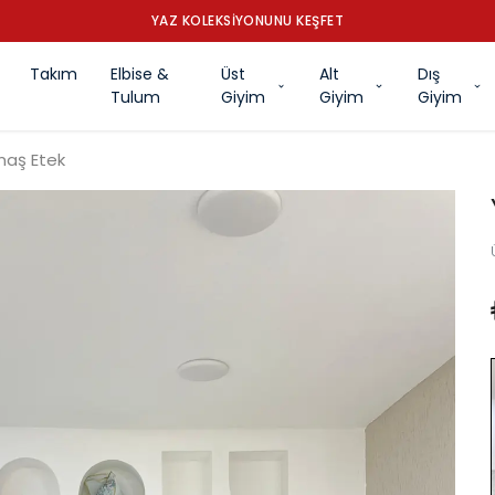
YAZ KOLEKSİYONUNU KEŞFET
Takım
Elbise &
Üst
Alt
Dış
Tulum
Giyim
Giyim
Giyim
maş Etek