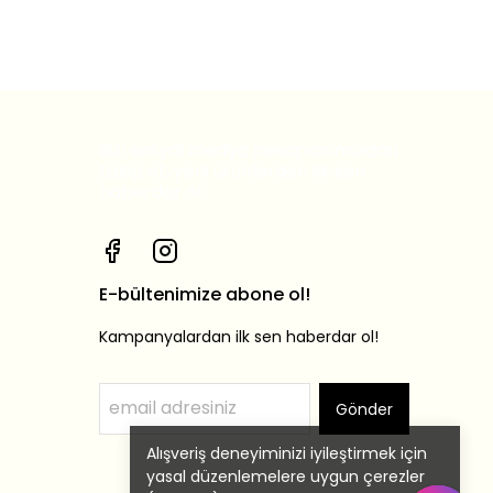
Bizi sosyal medya hesaplarımızdan
takip et, yeni ürünlerden ilk sen
haberdar ol!
E-bültenimize abone ol!
Kampanyalardan ilk sen haberdar ol!
Gönder
Alışveriş deneyiminizi iyileştirmek için
yasal düzenlemelere uygun çerezler