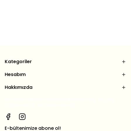
Kategoriler
Hesabım
Hakkımızda
Bizi sosyal medya hesaplarımızdan takip et, yeni
ürünlerden ilk sen haberdar ol!
E-bültenimize abone ol!