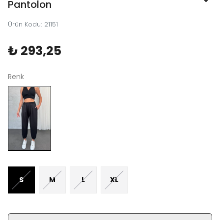
Pantolon
Ürün Kodu
:
21151
₺ 293,25
Renk
S
M
L
XL